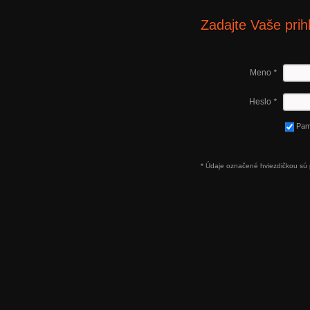
Zadajte Vaše prih
Meno
*
Heslo
*
Pam
* Údaje označené hviezdičkou sú 