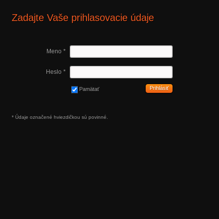
Zadajte Vaše prihlasovacie údaje
Meno
*
Heslo
*
Prihlásiť
Pamätať
* Údaje označené hviezdičkou sú povinné.