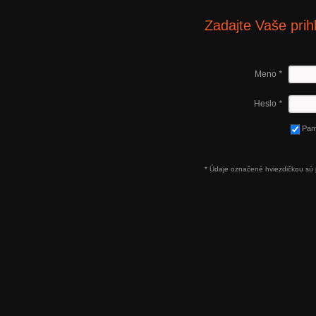
Zadajte Vaše prih
Meno
*
Heslo
*
Pam
* Údaje označené hviezdičkou sú 