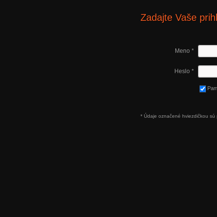
Zadajte Vaše prih
Meno
*
Heslo
*
Pam
* Údaje označené hviezdičkou sú 