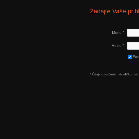
Zadajte Vaše prih
Meno
*
Heslo
*
Pam
* Údaje označené hviezdičkou sú 