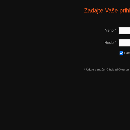
Zadajte Vaše prih
Meno
*
Heslo
*
Pam
* Údaje označené hviezdičkou sú 