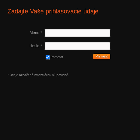
Zadajte Vaše prihlasovacie údaje
Meno
*
Heslo
*
Prihlásiť
Pamätať
* Údaje označené hviezdičkou sú povinné.