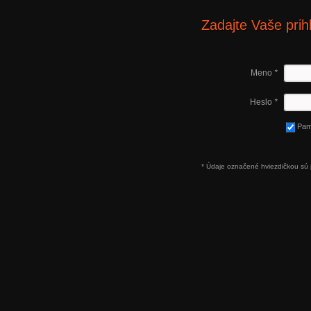
Zadajte Vaše prih
Meno
*
Heslo
*
Pam
* Údaje označené hviezdičkou sú 