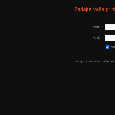
Zadajte Vaše prih
Meno
*
Heslo
*
Pam
* Údaje označené hviezdičkou sú 