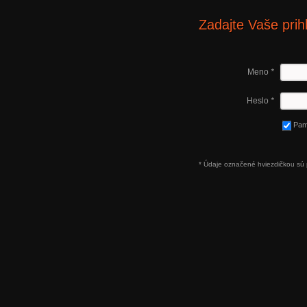
Zadajte Vaše prih
Meno
*
Heslo
*
Pam
* Údaje označené hviezdičkou sú 