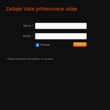
Zadajte Vaše prihlasovacie údaje
Meno
*
Heslo
*
Prihlásiť
Pamätať
* Údaje označené hviezdičkou sú povinné.