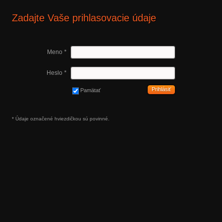
Zadajte Vaše prihlasovacie údaje
Meno
*
Heslo
*
Prihlásiť
Pamätať
* Údaje označené hviezdičkou sú povinné.