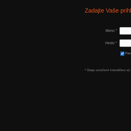
Zadajte Vaše prih
Meno
*
Heslo
*
Pam
* Údaje označené hviezdičkou sú 