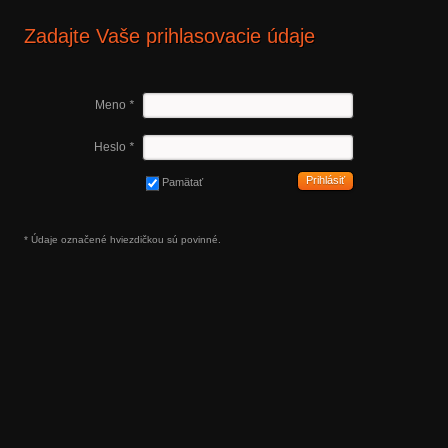
Zadajte Vaše prihlasovacie údaje
Meno
*
Heslo
*
Prihlásiť
Pamätať
* Údaje označené hviezdičkou sú povinné.