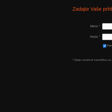
Zadajte Vaše prih
Meno
*
Heslo
*
Pam
* Údaje označené hviezdičkou sú 