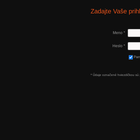
Zadajte Vaše prih
Meno
*
Heslo
*
Pam
* Údaje označené hviezdičkou sú 