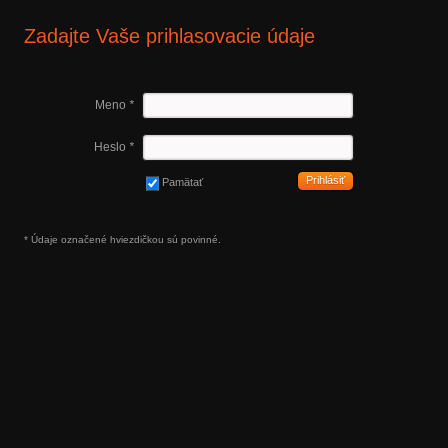
Zadajte Vaše prihlasovacie údaje
Meno
*
Heslo
*
Prihlásiť
Pamätať
* Údaje označené hviezdičkou sú povinné.