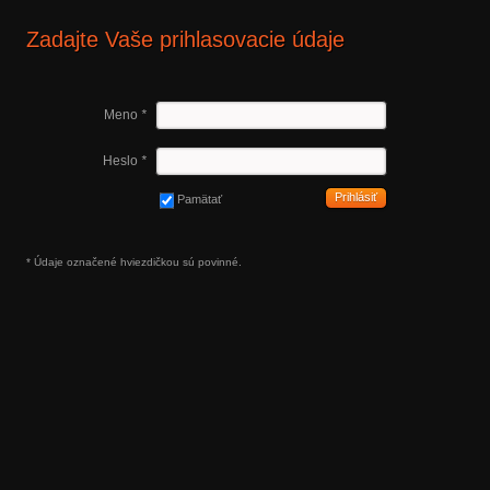
Zadajte Vaše prihlasovacie údaje
Meno
*
Heslo
*
Prihlásiť
Pamätať
* Údaje označené hviezdičkou sú povinné.