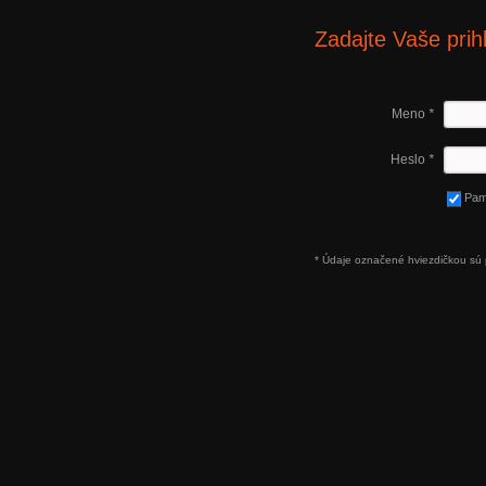
Zadajte Vaše prih
Meno
*
Heslo
*
Pam
* Údaje označené hviezdičkou sú 