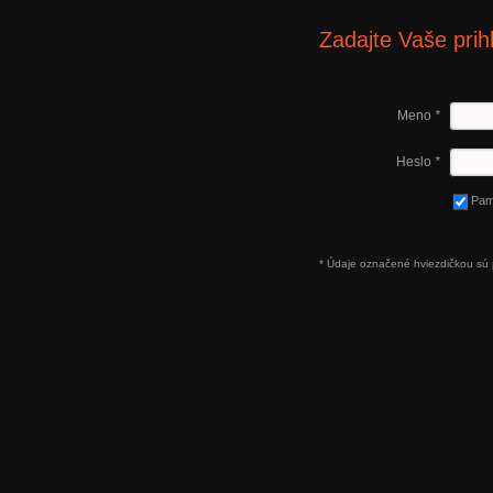
Zadajte Vaše prih
Meno
*
Heslo
*
Pam
* Údaje označené hviezdičkou sú 