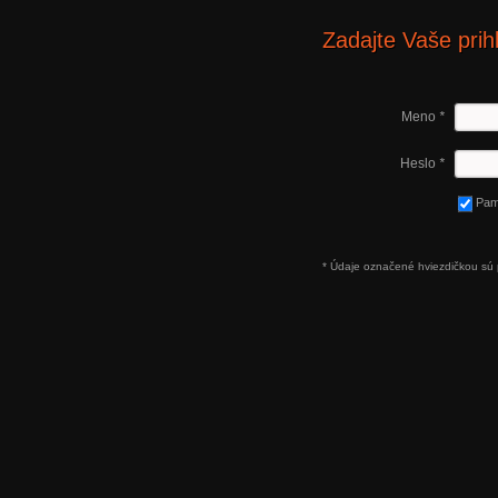
Zadajte Vaše prih
Meno
*
Heslo
*
Pam
* Údaje označené hviezdičkou sú 