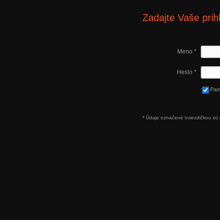
Zadajte Vaše prih
Meno
*
Heslo
*
Pam
* Údaje označené hviezdičkou sú 