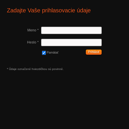
Zadajte Vaše prihlasovacie údaje
Meno
*
Heslo
*
Prihlásiť
Pamätať
* Údaje označené hviezdičkou sú povinné.