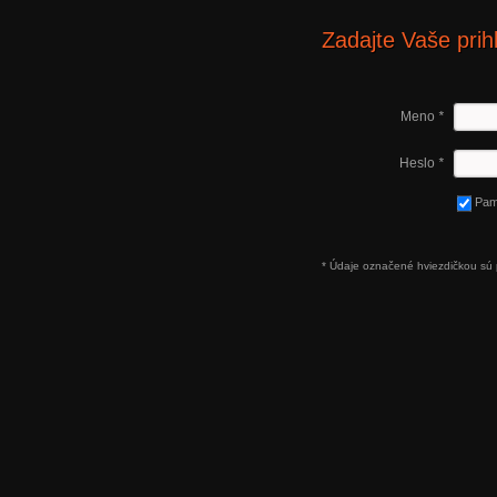
Zadajte Vaše prih
Meno
*
Heslo
*
Pam
* Údaje označené hviezdičkou sú 