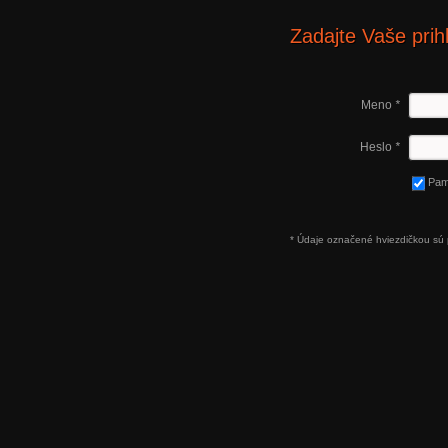
Zadajte Vaše prih
Meno
*
Heslo
*
Pam
* Údaje označené hviezdičkou sú 