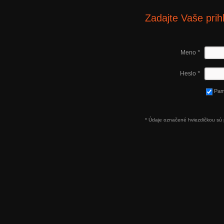
Zadajte Vaše prih
Meno
*
Heslo
*
Pam
* Údaje označené hviezdičkou sú 