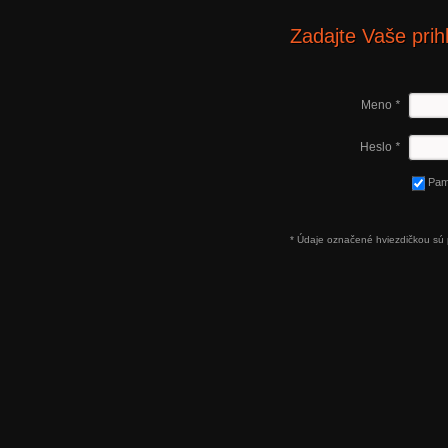
Zadajte Vaše prih
Meno
*
Heslo
*
Pam
* Údaje označené hviezdičkou sú 