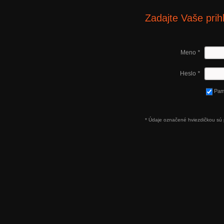
Zadajte Vaše prih
Meno
*
Heslo
*
Pam
* Údaje označené hviezdičkou sú 