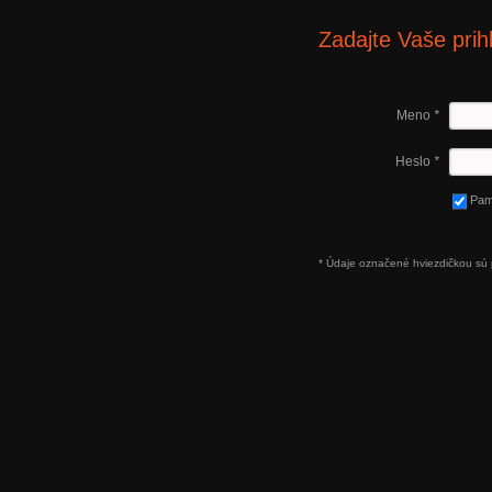
Zadajte Vaše prih
Meno
*
Heslo
*
Pam
* Údaje označené hviezdičkou sú 