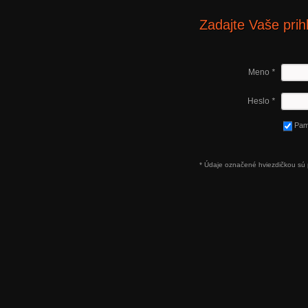
Zadajte Vaše prih
Meno
*
Heslo
*
Pam
* Údaje označené hviezdičkou sú 