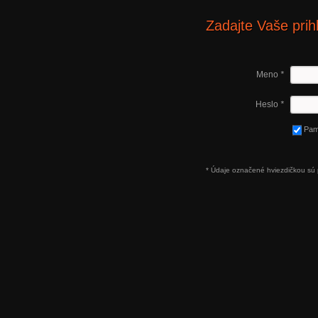
Zadajte Vaše prih
Meno
*
Heslo
*
Pam
* Údaje označené hviezdičkou sú 