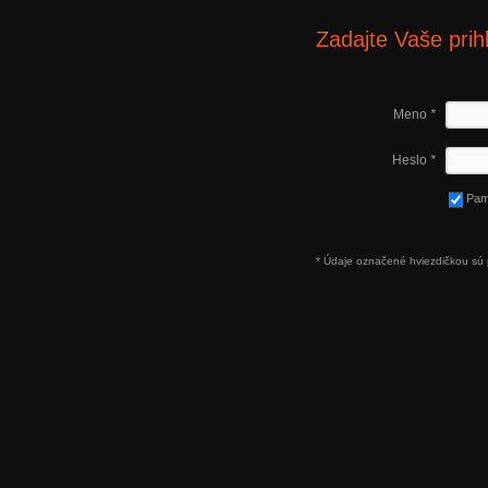
Zadajte Vaše prih
Meno
*
Heslo
*
Pam
* Údaje označené hviezdičkou sú 