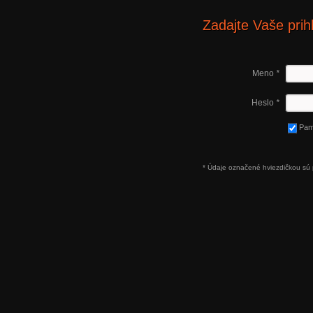
Zadajte Vaše prih
Meno
*
Heslo
*
Pam
* Údaje označené hviezdičkou sú 