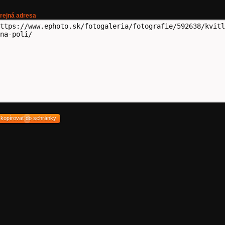
rejná adresa
zkopírovať do schránky