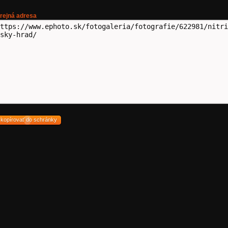
rejná adresa
zkopírovať do schránky