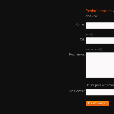
Poslať emailom
doskok
Komu:
(email)
Od:
(meno / email)
Poznámka:
Opíšte prvé 4 písme
Ste človek?
Poslať známym