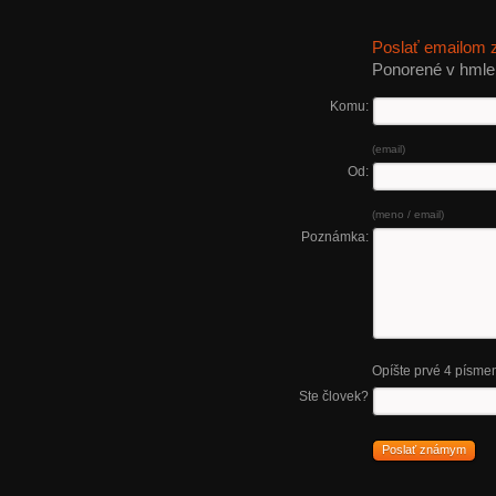
Poslať emailom
Ponorené v hmle.
Komu:
(email)
Od:
(meno / email)
Poznámka:
Opíšte prvé 4 písme
Ste človek?
Poslať známym