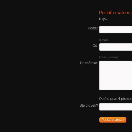
Poslať emailom
my...
Komu:
(email)
Od:
(meno / email)
Poznámka:
Opíšte prvé 4 písme
Ste človek?
Poslať známym