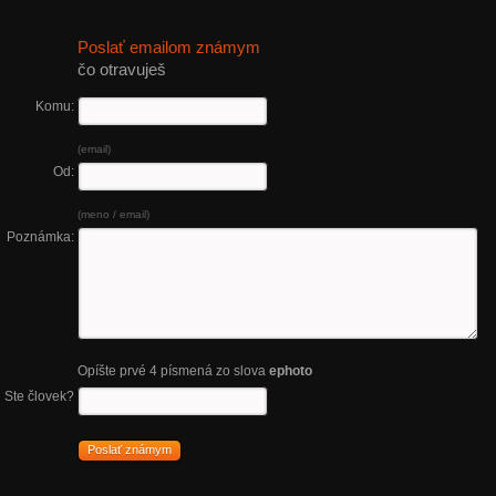
Poslať emailom známym
čo otravuješ
Komu:
(email)
Od:
(meno / email)
Poznámka:
Opíšte prvé 4 písmená zo slova
ephoto
Ste človek?
Poslať známym