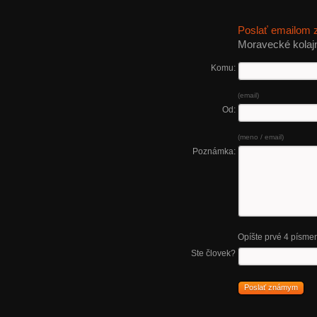
Poslať emailom
Moravecké kolaj
Komu:
(email)
Od:
(meno / email)
Poznámka:
Opíšte prvé 4 písme
Ste človek?
Poslať známym