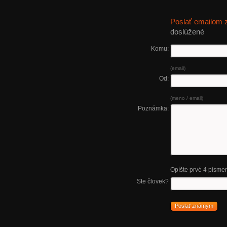
Poslať emailom
doslúžené
Komu:
(email)
Od:
(meno / email)
Poznámka:
Opíšte prvé 4 písme
Ste človek?
Poslať známym