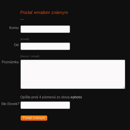
Poslať emailom známym
...
Komu:
(email)
Od:
(meno / email)
Poznámka:
Opíšte prvé 4 písmená zo slova
ephoto
Ste človek?
Poslať známym