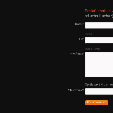
Poslať emailom
od ucha k uchu :
Komu:
(email)
Od:
(meno / email)
Poznámka:
Opíšte prvé 4 písme
Ste človek?
Poslať známym