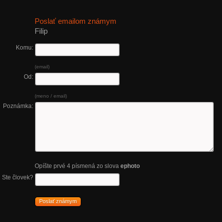
Poslať emailom známym
Filip
Komu:
(email)
Od:
(meno / email)
Poznámka:
Opíšte prvé 4 písmená zo slova
ephoto
Ste človek?
Poslať známym