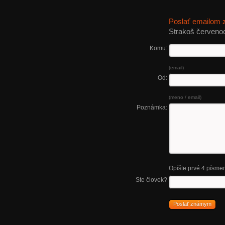
Poslať emailom
Strakoš červeno
Komu:
(email)
Od:
(meno / email)
Poznámka:
Opíšte prvé 4 písme
Ste človek?
Poslať známym