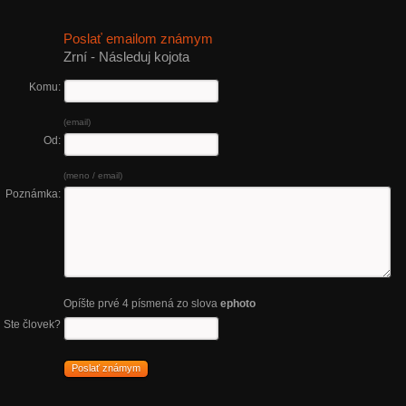
Poslať emailom známym
Zrní - Následuj kojota
Komu:
(email)
Od:
(meno / email)
Poznámka:
Opíšte prvé 4 písmená zo slova
ephoto
Ste človek?
Poslať známym