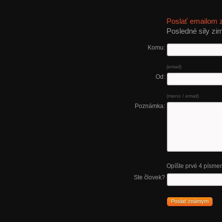
Poslať emailom
Posledné sily zi
Komu:
(email)
Od:
(meno / email)
Poznámka:
Opíšte prvé 4 písme
Ste človek?
Poslať známym