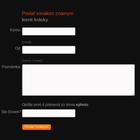
Poslať emailom známym
lesné krásky
Komu:
(email)
Od:
(meno / email)
Poznámka:
Opíšte prvé 4 písmená zo slova
ephoto
Ste človek?
Poslať známym