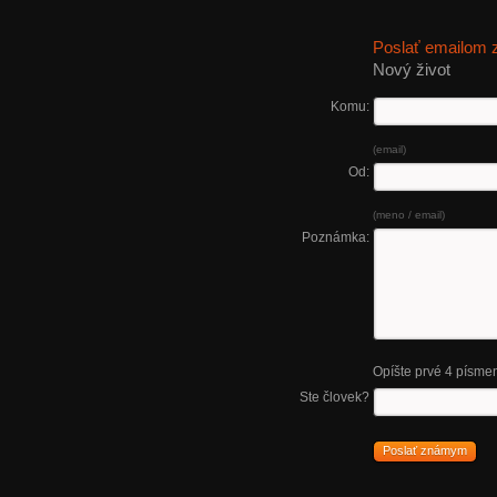
Poslať emailom
Nový život
Komu:
(email)
Od:
(meno / email)
Poznámka:
Opíšte prvé 4 písme
Ste človek?
Poslať známym