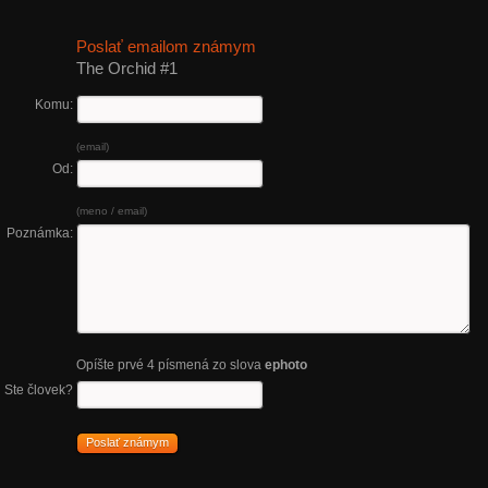
Poslať emailom známym
The Orchid #1
Komu:
(email)
Od:
(meno / email)
Poznámka:
Opíšte prvé 4 písmená zo slova
ephoto
Ste človek?
Poslať známym